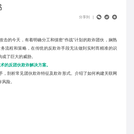
书
分享到
|
攻击的今天，有着明确分工和缜密“作战”计划的欺诈团伙，娴熟
业务流程和策略，在传统的反欺诈手段无法做到实时而精准的识
构成了巨大的威胁。
技术的反团伙欺诈解决方案。
手，剖析常见团伙欺诈特征及欺诈形式。介绍了如何构建关联网
诈风险。