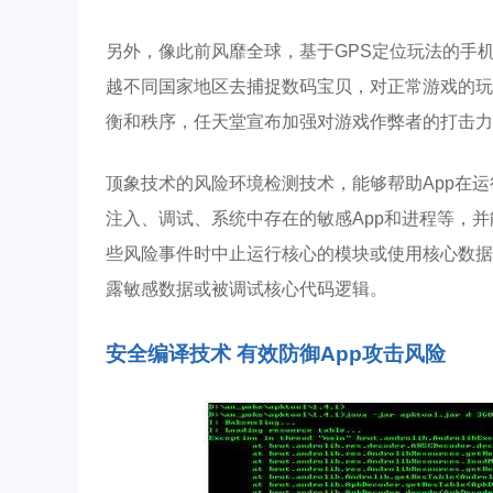
另外，像此前风靡全球，基于GPS定位玩法的手机游
越不同国家地区去捕捉数码宝贝，对正常游戏的玩
衡和秩序，任天堂宣布加强对游戏作弊者的打击力
顶象技术的⻛险环境检测技术，能够帮助App在运
注⼊、调试、系统中存在的敏感App和进程等，并
些⻛险事件时中⽌运⾏核⼼的模块或使⽤核⼼数据
露敏感数据或被调试核⼼代码逻辑。
安全编译技术 有效防御App攻击风险