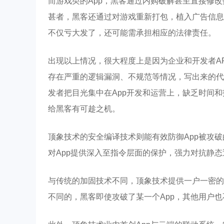
而游戏类的App，黑客通过内购破解甚至直接修
甚者，黑客还通过对游戏重新打包，植入广告信息
不仅亏大发了，还可能需承担相应的法律责任。
出现以上情况，很大程度上是因为企业和开发者AP
存在严重的逻辑漏洞、不规范等情况，写出来的代
发者把目光集中在App开发和运营上，缺乏时间和
给黑客有可趁之机。
顶象技术的安全编译技术则能有效防御App被攻
对App提供深⼊⾄指令层⾯的保护，强⼒对抗静
与传统的加固技术不同，顶象技术提供⼀户⼀密的
不同的，⿊客即使攻破了某⼀个App，其他⽤户