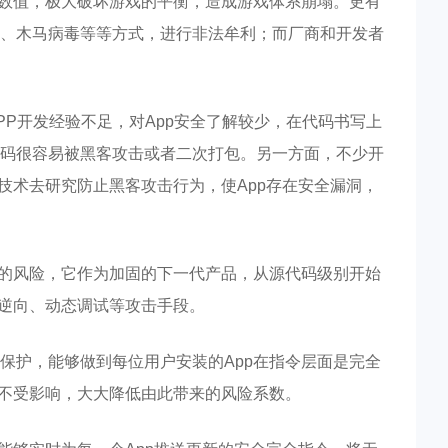
改数值，极大破坏游戏的平衡，造成游戏体系崩塌。更有
、木马病毒等等方式，进行非法牟利；而厂商和开发者
P开发经验不足，对App安全了解较少，在代码书写上
码很容易被黑客攻击或者二次打包。另一方面，不少开
技术去研究防止黑客攻击行为，使App存在安全漏洞，
破的风险，它作为加固的下⼀代产品，从源代码级别开始
态逆向、动态调试等攻击⼿段。
保护，能够做到每位⽤户安装的App在指令层⾯是完全
也不受影响，⼤⼤降低由此带来的⻛险系数。