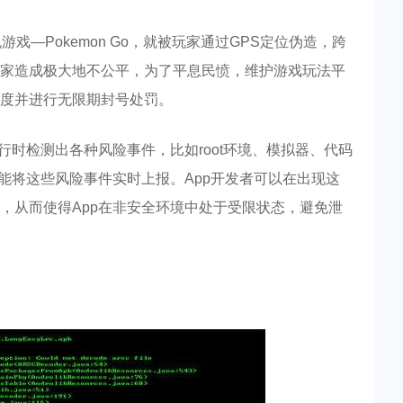
戏—Pokemon Go，就被玩家通过GPS定位伪造，跨
家造成极大地不公平，为了平息民愤，维护游戏玩法平
度并进行无限期封号处罚。
⾏时检测出各种⻛险事件，⽐如root环境、模拟器、代码
能将这些⻛险事件实时上报。App开发者可以在出现这
，从⽽使得App在⾮安全环境中处于受限状态，避免泄