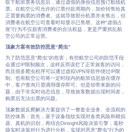
取下航班票务信息后，通过虚假的身份信息预订航线机
票。在航空公司允许的订票付款周期内，加价转售给真
正需要购票的消费者。这就导致部分机票并未售出，但
消费者在航空公司查看时却显示已售罄。这种“虚假占
座”行为不仅损害消费者的合法权益，更是严重扰乱航
空公司的正常运营。
顶象方案有效防控恶意“爬虫”
为了防范恶意“爬虫”的危害，有些航空公司的防范手段
会通过IP限制频次，这样反而误拦了正常旅客的访问，
而且很多爬虫程序可以通过虚拟VPN等软件绕过IP限
制。也有航空公司将一定时段内的航班信息放在缓存
中，客户查询只需调用缓存即可。但是却带来新的问
题，由于非实时动态信息，导致旅客数据出现时间差，
购票后无法出票的问题。
顶象数据反爬解决方案提供了一整套全业务、全流程的
防控体系：首先，基于设备指纹实现对各类风险和模拟
器、真机的识别，再结合Dinsight风险决策引擎，毫秒
级实时决策对行为进行分析，实现对恶意“爬虫”行为的