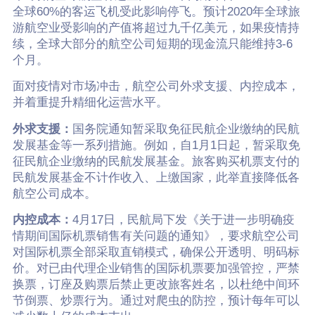
全球60%的客运飞机受此影响停飞。预计2020年全球旅
游航空业受影响的产值将超过九千亿美元，如果疫情持
续，全球大部分的航空公司短期的现金流只能维持3-6
个月。
面对疫情对市场冲击，航空公司外求支援、内控成本，
并着重提升精细化运营水平。
外求支援：
国务院通知暂采取免征民航企业缴纳的民航
发展基金等一系列措施。例如，自1月1日起，暂采取免
征民航企业缴纳的民航发展基金。旅客购买机票支付的
民航发展基金不计作收入、上缴国家，此举直接降低各
航空公司成本。
内控成本：
4月17日，民航局下发《关于进一步明确疫
情期间国际机票销售有关问题的通知》，要求航空公司
对国际机票全部采取直销模式，确保公开透明、明码标
价。对已由代理企业销售的国际机票要加强管控，严禁
换票，订座及购票后禁止更改旅客姓名，以杜绝中间环
节倒票、炒票行为。通过对爬虫的防控，预计每年可以