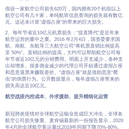
假设一家航空公司损失620万，国内拥有20个机组以上
航空公司有几十家，单纯航班信息查询的损失就有数亿
元。这还未计算“虚假占座”的带来的巨大损失。
2、每年节省近10亿元机票损失：“提直降代”是近年来
航空运营的重中之重。2016 年2月4日，国资委要求国
航、南航、东航等三大航空公司“将机票直销比例提高
至 50%”。直销比例的提高，大约可以帮助航空公司每
年节省近10亿元的分销费用。明面上开支减少，各种支
出却增多。很多佣金减少的代理公司开始通过虚假占座
和恶意退票来赚取差价。“虚假占座”就是借助恶意“爬
虫”的倒票行为。公开数据显示，每年虚假占座带来的
损失高达近10亿元。
航空战疫内控成本、外求援助、提升精细化运营
新冠肺炎疫情对全球航空运输业造成巨大冲击，全球各
航空公司损失惨重。麦肯锡最新的一份报告显示，2020
年4月的全球航空客运量比2019年同期下降70%-80%。