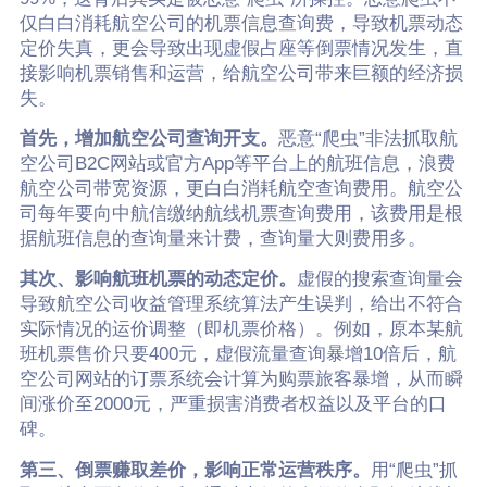
仅白白消耗航空公司的机票信息查询费，导致机票动态
定价失真，更会导致出现虚假占座等倒票情况发生，直
接影响机票销售和运营，给航空公司带来巨额的经济损
失。
首先，增加航空公司查询开支。
恶意“爬虫”非法抓取航
空公司B2C网站或官方App等平台上的航班信息，浪费
航空公司带宽资源，更白白消耗航空查询费用。航空公
司每年要向中航信缴纳航线机票查询费用，该费用是根
据航班信息的查询量来计费，查询量大则费用多。
其次、影响航班机票的动态定价。
虚假的搜索查询量会
导致航空公司收益管理系统算法产生误判，给出不符合
实际情况的运价调整（即机票价格）。例如，原本某航
班机票售价只要400元，虚假流量查询暴增10倍后，航
空公司网站的订票系统会计算为购票旅客暴增，从而瞬
间涨价至2000元，严重损害消费者权益以及平台的口
碑。
第三、倒票赚取差价，影响正常运营秩序。
用“爬虫”抓