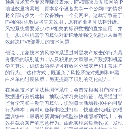
顶象技术安全专家泮晓波表示，IPV6部署后互联网的IP
地址数量将暴增，原本多个设备共享一个公网IP的情况
将全部转换为一个设备独占一个公网IP。这就导致基于I
PV4的标识数据将失去效用，原有的业务算法将升级。
风控系统需要减少对IP相关的标识数据的直接使用，并
进一步加强机器学习算法对新IP地址强泛化能力从而有
效解决IPV6部署后的技术问题。
他说，顶象技术的风控体系通过对黑灰产攻击的行为具
有很强的识别能力，以及积累的大量黑灰产数据和机器
学习算法，训练出的模型可有效区分黑灰产和正常用户
的行为。“这种方式，既避免了风控系统对规则和IP黑
白名单的过度依赖，另更提高了识别的泛化能力。”
在顶象技术的算法检测体系中，会首先根据用户的行为
数据进行分析建模，抽取或学习关键特征；然后通过半
监督学习和主动学习算法，识别每天新增数据中的可疑
行为样本；再对可疑样本经过打标，快速迭代到新的模
型训练中；最后将新训练的模型被快速部署到线上，有
效拦截会灰产的恶意行为。由此实现采集新数据、发现