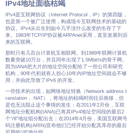
IPv4地址面临枯竭
IPv4是互联网协议（Internet Protocol，IP）的第四版，
也是第一个被广泛使用，构成现今互联网技术的基础的
协议。IPv4从出生到如今几乎没什么改变的生存了下
来。1983年TCP/IP协议被ARPAnet采用，直至发展到后
来的互联网。
那时只有几百台计算机互相联网。到1989年联网计算机
数量突破10万台，并且同年出现了1.5Mbit/s的骨干网。
因为IANA把大片的地址空间分配给了一些公司和研究
机构，90年代初就有人担心10年内IP地址空间就会不够
用，并由此导致了IPv6 的开发。
一些技术的出现，如网络地址转换（Network address t
ranslation， NAT），将地址的枯竭时间往后推移，但
是也无法阻止这个事情的发生：在2011年2月份，互联
网地址分配机构(IANA)已将其IPv4地址空间段的最后2
个“/8”地址组分配出去；在2014年4月份，美国互联网号
码注册机构(ARIN)宣布他们已经开始分配其库存的最后
可用的“/8”地址组。