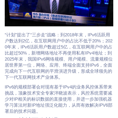
“计划”提出了“三步走”战略：到2018年末，IPv6活跃用
户数达到2亿，在互联网用户中的占比不低于20%；202
0年末，IPv6活跃用户数超过5亿，在互联网用户中的占
比超过50%，新增网络地址不再使用私有IPv4地址；到
2025年末，我国IPv6网络规模、用户规模、流量规模位
居世界第一位，网络、应用、终端全面支持IPv6，全面
完成向下一代互联网的平滑演进升级，形成全球领先的
下一代互联网技术产业体系。
IPv6的规模部署会对现有基于IPv4的业务风控体系带来
挑战，顶象技术安全专家泮晓波表示，风控系统需要减
少对IP相关的标识数据的直接使用，并进一步加强机器
学习算法对新IP地址强泛化能力，从而有效解决IPV6部
署后的技术问题。