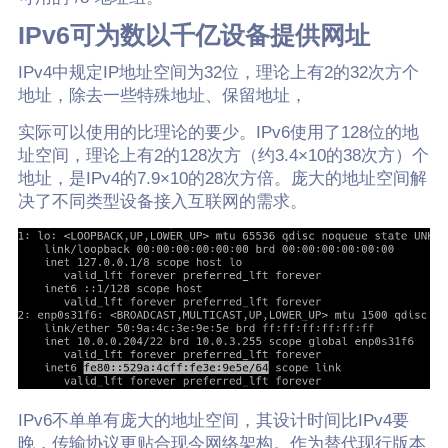
IPv6可为数以千亿设备提供网址
IPv4中规定IP地址空间为32位，理论上有2的32次方个
地址，除去一些特殊地址、保留地址，
实际可以使用的比理论的要少。IPv6使用了128位的地
址空间，理论上有2的128次方（约3.4×10的38次方）个
地址，是IPv4的7.9×10的28次方倍。庞大的地址空间解
决了不同类型设备接入互联网的需求。
IPv6不单单有庞大的地址空间，其设计时间比IPv4要
晚，传输协议更贴合现今网络架构。作为替代现行版本