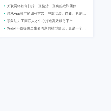
•
关联网络如何打掉一直骗贷一直爽的欺诈团伙
•
游戏App推广的四种方式：静默安装、肉刷、机刷、积分墙
•
顶象助力工商联人才中心打造高效服务平台​
•
Xintell不仅提供全生命周期的模型建设，更是一个智能数据中台