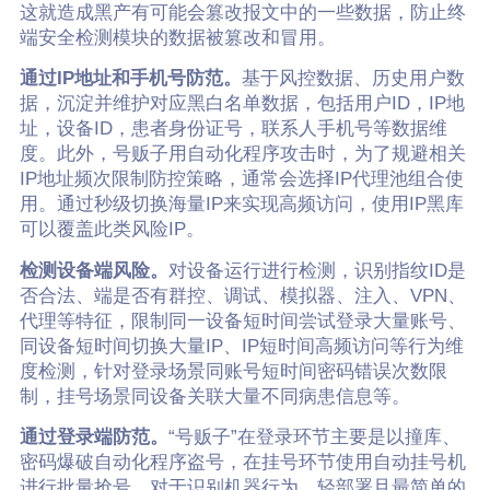
这就造成黑产有可能会篡改报文中的一些数据，防止终
端安全检测模块的数据被篡改和冒用。
通过IP地址和手机号防范。
基于风控数据、历史用户数
据，沉淀并维护对应黑白名单数据，包括用户ID，IP地
址，设备ID，患者身份证号，联系人手机号等数据维
度。此外，号贩子用自动化程序攻击时，为了规避相关
IP地址频次限制防控策略，通常会选择IP代理池组合使
用。通过秒级切换海量IP来实现高频访问，使用IP黑库
可以覆盖此类风险IP。
检测设备端风险。
对设备运行进行检测，识别指纹ID是
否合法、端是否有群控、调试、模拟器、注入、VPN、
代理等特征，限制同一设备短时间尝试登录大量账号、
同设备短时间切换大量IP、IP短时间高频访问等行为维
度检测，针对登录场景同账号短时间密码错误次数限
制，挂号场景同设备关联大量不同病患信息等。
通过登录端防范。
“号贩子”在登录环节主要是以撞库、
密码爆破自动化程序盗号，在挂号环节使用自动挂号机
进行批量抢号。对于识别机器行为，轻部署且最简单的