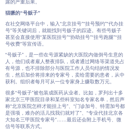
露的严重后果。
猖獗的“号贩子”
在社交网络平台中，输入“北京挂号”“挂号预约”“代办挂
号”等关键词后，就能找到号贩子的踪迹。有些号贩子
甚至会直接使用“某医院挂号”“协助挂号”“挂号跑腿”“挂
号收费”等宣传语。
“号贩子”，是一些在号源紧缺的大医院内做倒号生意的
人，他们或者雇人整夜排队，或者通过网络等渠道先占
有号源，也不排除部分与医院工作人员勾结的情况发
生，然后加价将排来的专家号，卖给需要的患者，从中
获利。组织者每月可从一位专家身上赚取数万元。
很多“号贩子”被包装成医药从业者。比如，罗列出十多
家北京三甲医院目录和某些科室知名专家名单，然后声
称“北京医院怎样才能挂上号”、“门诊加号、特需加号都
是强项，难办的活儿找我们就对了”、“专业代挂北京各
大知名三甲医院专家号”……最后还会附上手机号、微
信号等联系方式。