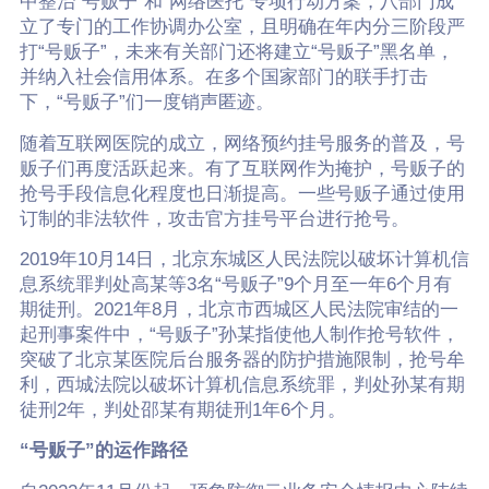
中整治“号贩子”和“网络医托”专项行动方案，八部门成
立了专门的工作协调办公室，且明确在年内分三阶段严
打“号贩子”，未来有关部门还将建立“号贩子”黑名单，
并纳入社会信用体系。在多个国家部门的联手打击
下，“号贩子”们一度销声匿迹。
随着互联网医院的成立，网络预约挂号服务的普及，号
贩子们再度活跃起来。有了互联网作为掩护，号贩子的
抢号手段信息化程度也日渐提高。一些号贩子通过使用
订制的非法软件，攻击官方挂号平台进行抢号。
2019年10月14日，北京东城区人民法院以破坏计算机信
息系统罪判处高某等3名“号贩子”9个月至一年6个月有
期徒刑。2021年8月，北京市西城区人民法院审结的一
起刑事案件中，“号贩子”孙某指使他人制作抢号软件，
突破了北京某医院后台服务器的防护措施限制，抢号牟
利，西城法院以破坏计算机信息系统罪，判处孙某有期
徒刑2年，判处邵某有期徒刑1年6个月。
“号贩子”的运作路径