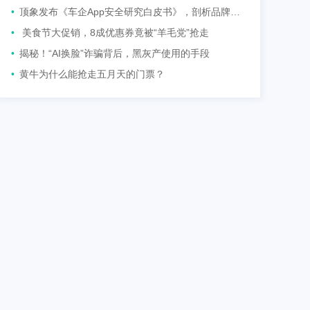
•
顶象发布《车企App安全研究白皮书》，剖析品牌汽车App两大风险
•
美食节大促销，8成优惠券竟被“羊毛党”抢走
•
揭秘！“AI换脸”诈骗背后，黑灰产使用的手段
•
黄牛为什么能抢走五月天的门票？