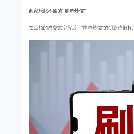
商家乐此不疲的“刷单炒信”
在巨额的成交数字背后，“刷单炒信”的阴影依旧挥