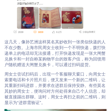
这几天，像孙艺洲这样莫名其妙收到一张类似快递的人
不在少数。上海市民周女士收到一个不明快递，拨打快
递单上的电话却无法接通，打开快递发现是一张大闸蟹
兑换卡和一封自称某购物平台的致客户信，称为回馈用
户随机赠送大闸蟹兑换卡，可以通过扫码提货。
周女士尝试扫码后，出现一个客服聊天窗口，向周女士
索要电话和卡片照片后，便又发来一个新的二维码，让
其重新扫码进群，并要求在进群后保持安静。有些莫名
其妙的周女士，便询问对方何处得来自己个人信息，却
被直接踢出群聊。这时，周女士再扫之前的二维码，则
显示为“进群需验证”。