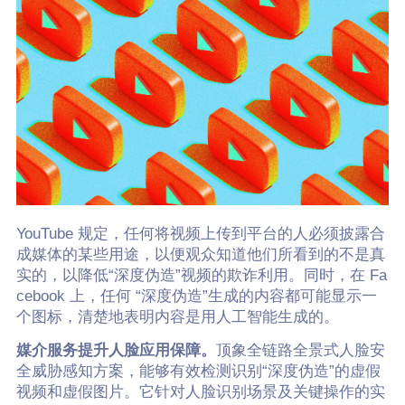
YouTube 规定，任何将视频上传到平台的人必须披露合
成媒体的某些用途，以便观众知道他们所看到的不是真
实的，以降低“深度伪造”视频的欺诈利用。同时，在 Fa
cebook 上，任何 “深度伪造”生成的内容都可能显示一
个图标，清楚地表明内容是用人工智能生成的。
媒介服务提升人脸应用保障。
顶象全链路全景式人脸安
全威胁感知方案，能够有效检测识别“深度伪造”的虚假
视频和虚假图片。它针对人脸识别场景及关键操作的实