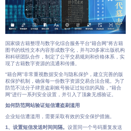
国家级古籍整理与数字化综合服务平台“籍合网”将古籍
图书的线性文本内容形成数字化，并与20多家出版机构
和科研团队合作，制定了公平交易规则和价格体系，实
现了古籍数字资源的流通和传播。
“籍合网”非常重视数据安全与隐私保护，建立完善的版
权保护机制，确保每一份数字资源交易合法合规。为了
防范不法分子肆意盗刷账号验证过短信的风险，“籍合
网”进行一系列安全设置，并引入了顶象无感验证。
如何防范网站验证短信遭盗刷滥用
企业短信遭滥用，需要采取有效的安全保护措施。
1、设置短信发送时间间隔。
设置同一个号码重复发送