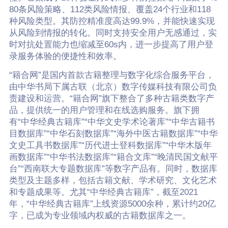
80条风险策略、112类风险情报、覆盖24个行业和118
种风险类型。其防控精准度高达99.9%，并能快速实现
从风险到情报的转化。同时支持安全用户无感通过，实
时对抗处置能力也缩减至60s内，进一步提高了用户登
录服务体验的便捷性和效率。
“籍合网”是国内首款古籍整理与数字化综合服务平台，
由中华书局下属古联（北京）数字传媒科技有限公司负
责建设和运营。“籍合网”旗下整合了多种古籍类数字产
品，提供统一的用户管理和在线选购服务。旗下拥
有“中华经典古籍库”“中华文史学术论著库”“中华古籍书
目数据库”“中华石刻数据库”“海外中医古籍数据库”“中华
文史工具书数据库”“历代进士登科数据库”“中华木版年
画数据库”“中华书法数据库”“籍合文库”“晚清民国文献平
台”“西南联大专题数据库”等数字产品有。同时，数据库
类型及主题多样，包括古籍文献、学术研究、文化艺术
和专题成果等。尤其“中华经典古籍库”，截至2021
年，“中华经典古籍库”上线资源5000余种，累计约20亿
字，已成为专业领域内权威的古籍数据库之一。