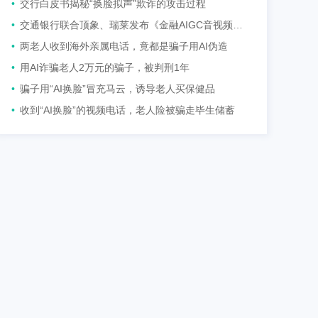
•
交行白皮书揭秘“换脸拟声”欺诈的攻击过程
•
交通银行联合顶象、瑞莱发布《金融AIGC音视频反欺诈白皮书》
•
两老人收到海外亲属电话，竟都是骗子用AI伪造
•
用AI诈骗老人2万元的骗子，被判刑1年
•
骗子用“AI换脸”冒充马云，诱导老人买保健品
•
收到“AI换脸”的视频电话，老人险被骗走毕生储蓄