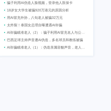
•
骗子利用AI伪造人脸视频，登录他人医保卡
•
18岁女大学生被骗920万港元的原因分析
•
用AI冒充外孙，八旬老人被骗32万元
•
太炸裂！泰国女总理自曝遭遇AI诈骗
•
AI诈骗瞄准老人（2）：骗子利用AI冒充名人与公检法
•
巴西足球主帅声音遭AI伪造，多名球员和教练被骗
•
AI诈骗瞄准老人（1）：伪造亲属容貌声音，老人信以为真