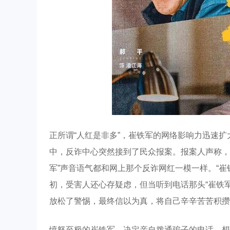
正所谓“人红是非多”，崔铁军的网络影响力迅速
中，反诈中心突然接到了民众报案。报案人声称，自
军”声音语气都和网上那个反诈网红一模一样。“崔
初，受害人还心存疑虑，但当听到电话那头“崔铁
放松了警惕，最终信以为真，将自己辛辛苦苦积攒
愤怒至极的崔铁军，决定亲自拨通骗子的电话，想