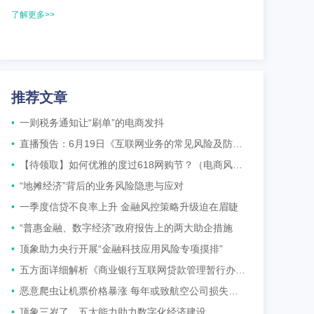
了解更多>>
推荐文章
•
一则税务通知让“刷单”的电商发抖
•
直播预告：6月19日《互联网业务的常见风险及防护》
•
【待领取】如何优雅的度过618网购节？（电商风控必备）
•
“地摊经济”背后的业务风险隐患与应对
•
一季度信贷不良率上升 金融风控策略升级迫在眉睫
•
“普惠金融、数字经济”政府报告上的两大助企措施
•
顶象助力央行开展“金融科技应用风险专项摸排”
•
五方面详细解析《商业银行互联网贷款管理暂行办法》
•
恶意爬虫让机票价格暴涨 每年或致航空公司损失十多亿元
•
顶象三岁了，五大能力助力数字化经济建设