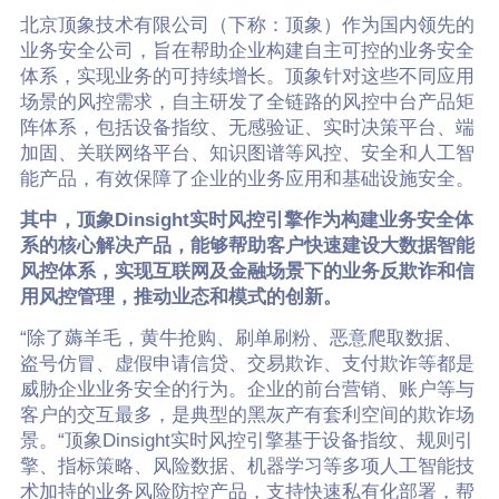
北京顶象技术有限公司（下称：顶象）作为国内领先的
业务安全公司，旨在帮助企业构建自主可控的业务安全
体系，实现业务的可持续增长。顶象针对这些不同应用
场景的风控需求，自主研发了全链路的风控中台产品矩
阵体系，包括设备指纹、无感验证、实时决策平台、端
加固、关联网络平台、知识图谱等风控、安全和人工智
能产品，有效保障了企业的业务应用和基础设施安全。
其中，顶象Dinsight实时风控引擎作为构建业务安全体
系的核心解决产品，能够帮助客户快速建设大数据智能
风控体系，实现互联网及金融场景下的业务反欺诈和信
用风控管理，推动业态和模式的创新。
“除了薅羊毛，黄牛抢购、刷单刷粉、恶意爬取数据、
盗号仿冒、虚假申请信贷、交易欺诈、支付欺诈等都是
威胁企业业务安全的行为。企业的前台营销、账户等与
客户的交互最多，是典型的黑灰产有套利空间的欺诈场
景。“顶象Dinsight实时风控引擎基于设备指纹、规则引
擎、指标策略、风险数据、机器学习等多项人工智能技
术加持的业务风险防控产品，支持快速私有化部署，帮