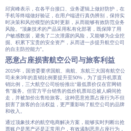
邱寅峰表示，在各平台接口、业务逻辑上做好防护，在
手机等终端做好验证，在用户端进行真伪辨别，保持实
时决策和风控模型的实时更新，从而能够有效防范业务
风险。“顶象技术的产品采用私有化部署，既保障了用
户敏感数据，避免了二次泄露的风险，又能够为企业挖
掘、积累下宝贵的安全资产，从而进一步提升航空公司
的自主防控能力”。
恶意占座损害航空公司与旅客利益
2015年，国资委要求国航、南航、东航三大国有航空公
司未来3年的直销比例要提升至50%，为了提升机票直
销比例，三大航空公司纷纷推出“最低票价仅在官网销
售”服务。但官方平台销售的低价机票却总被人瞬间抢
走，并被加价出售给旅客。这种恶意抢票占座行为不但
损害了旅客的合法权益，更严重影响了航空公司的品牌
和收入。
通过顶象技术的航空电商解决方案，能够实时判断出抢
票账户是黑产还是正常用户，有效遏制恶意占座行为，