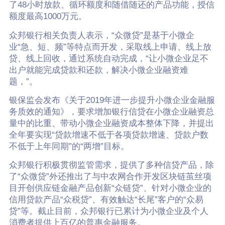
了48小时放款、循环额度和随借随还的产品功能，授信
额度最高1000万元。
众邦银行相关负责人表示，“众微贷”是基于小微企
业“急、短、频”等特点而开发，采取线上申请、线上放
贷、线上回收，通过系统自动完成，“让小微企业足不
出户就能完成贷款和还款，解决小微企业融资难
题，”。
银保监会发布《关于2019年进一步提升小微企业金融服
务质效的通知》，要求增加银行信贷在小微企业融资总
量中的比重、带动小微企业融资成本整体下降，并提出
全年要实现“贷款增速不低于各项贷款增速、贷款户数
不低于上年同期”的“两增”目标。
众邦银行积极贯彻监管需求，提供了多种信贷产品，除
了“众微贷”外还推出了与中农网合作开发区块链茧丝项
目开创供应链金融产品创新“众链贷”、针对小微企业的
信用贷款产品“众税贷”、有效触达“长尾”客户的“众易
贷”等。截止目前，众邦银行已累计为小微企业及个人
消费者提供上百亿的普惠金融服务。