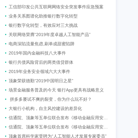
•
工信部印发公共互联网网络安全突发事件应急预案
•
业务关系图谱化助推银行数字化转型
•
银行数字化转型，有效应对三大挑战
•
关联网络荣膺“2019年度卓越人工智能产品”
•
电商深陷流量焦虑,刷单成甜蜜陷阱
•
2019年国内金融科技八大事件
•
银行共债风险背后的两类借贷群体
•
2019年业务安全领域六大大事件
•
顶象荣获德勤“2019中国明日之星”
•
场景金融服务普及的今天 银行App更具有战略意义
•
拼多多屡试不爽的裂变，你为什么玩不好？
•
大银行小机构，自主风控建设的差异化
•
信通院、顶象等五单位联合发布《移动金融应用安全白皮书》
•
信通院、顶象等五单位联合发布《移动金融应用安全白皮书》
•
顶象首席科学家受聘为“人工智能人才发展专家委员”